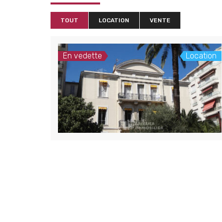
TOUT
LOCATION
VENTE
En vedette
Location