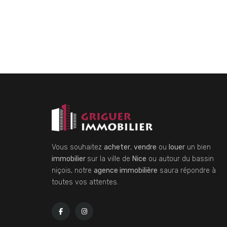
Vous souhaitez
acheter
,
vendre
ou
louer
un bien
immobilier
sur la ville de
Nice
ou autour du bassin
niçois, notre
agence immobilière
saura répondre à
toutes vos attentes.