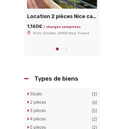
ice Cimiez
Location 2 pièces Nice cap de croix / scuderi
1,160€
1,400€
 37200 €
/ charges comprises
/ charg
16 Av. Scudéri, 06100 Nice, France
9 Rue Longcham
quéreur
 06000 Nice, France
Types de biens
Studio
(3)
2 pièces
(6)
3 pièces
(5)
4 pièces
(2)
5 pièces
(2)