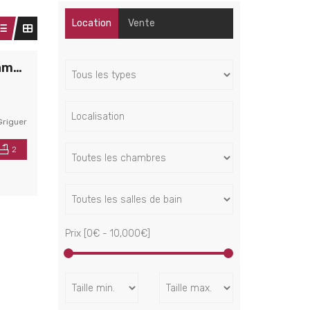
Location
Vente
Location 5 pièces Nice centre Dubouchage / Lamartine
Griguer
2
Prix [
0€
-
10,000€
]