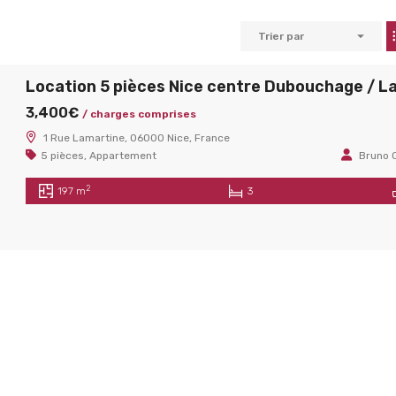
Trier par
3,400€
/ charges comprises
1 Rue Lamartine, 06000 Nice, France
5 pièces
,
Appartement
Bruno 
2
197 m
3