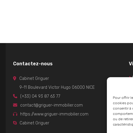
Contactez-nous
Vi
Cabinet Griguer
9-11 Boulevard Victor Hugo 06000 NICE
(+33) 04 93 87 63 77
Pour offrir 
cookies pour
contact@griguer-immobilier.com
consentir à 
comportement
https://www.griguer-immobilier.com
ou de retire
Cabinet Griguer
caractéristi