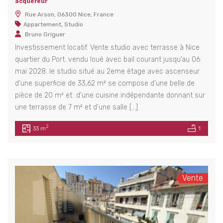
acquéreur
Rue Arson, 06300 Nice, France
Appartement
,
Studio
Bruno Griguer
Investissement locatif. Vente studio avec terrasse à Nice
quartier du Port. vendu loué avec bail courant jusqu’au 06
mai 2028. le studio situé au 2eme étage avec ascenseur
d’une superficie de 33,62 m² se compose d’une belle de
Location local commercial Nice Joffre / Longchamp
Vente 4 pièces Nice Cimiez
pièce de 20 m² et d’une cuisine indépendante donnant sur
00€
657,200€
1,160
une terrasse de 7 m² et d’une salle […]
/ charges comprises
/ 620000+ 37200 €
ue Longchamp, 06000 Nice, France
16 A
honoraires charges acquéreur
2
33 m
1
184 Av. des Arènes de Cimiez, 06000 Nice, France
Vente