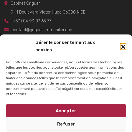
Cabinet Griguer
9-11 Boulevard Victor Hugo 06000 NICE
(+33) 04 93 87 63 77
contact@griguer-immobilier.com
https://www.griguer-immobilier.com
Gérer le consentement aux
Cabinet Griguer
cookies
Pour offrir les meilleures expériences, nous utilisons des technologies
Villes
telles que les cookies pour stocker et/ou accéder aux informations des
appareils. Le fait de consentir à ces technologies nous permettra de
L'Escarène
traiter des données telles que le comportement de navigation ou les ID
uniques sur ce site. Le fait de ne pas consentir ou de retirer son
Nice
consentement peut avoir un effet négatif sur certaines caractéristiques
Saint Raphaël
et fonctions.
Accepter
© 2019 - CABINET GRIGUER - Design by
DA2AGENCY
Refuser