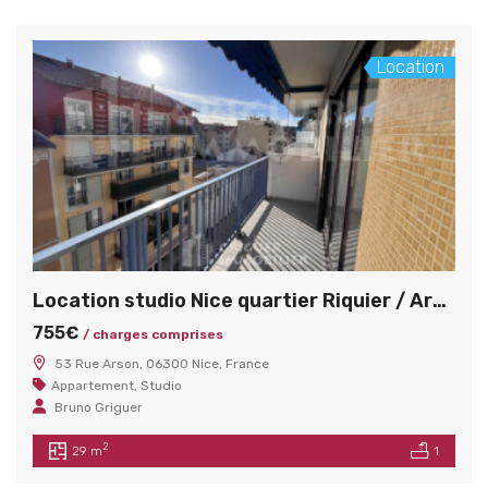
Location
Location studio Nice quartier Riquier / Arson
755€
/ charges comprises
53 Rue Arson, 06300 Nice, France
Appartement
,
Studio
Bruno Griguer
2
29 m
1