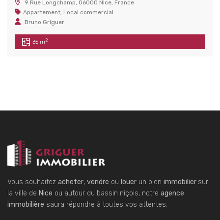
9 Rue Longchamp, 06000 Nice, France
Appartement
,
Local commercial
Bruno Griguer
2
35 m
Vous souhaitez
acheter
,
vendre
ou
louer
un bien
immobilier
sur
la ville de
Nice
ou autour du bassin niçois, notre
agence
immobilière
saura répondre à toutes vos attentes.