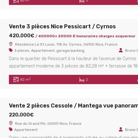
63 m
3
niveaux comportant 6 lots d’habitation, l’appartement se compo
niveau de l’entrée, d’un […]
Vente 3 pièces Nice Pessicart / Cyrnos
420,000€
/ 400000+ 20000 € honoraires charges acquereur
Résidence Le St Louis, 118 Av. Cyrnos, 06100 Nice, France
3 pièces
,
Appartement
,
garage/parking
Bruno 
Dans le quartier de Pessicart à la hauteur de l’avenue de Cyrnos 
appartement moderne de 3 pièces de 82,28 m² + terrasse de 1
En position dominante sur l’avenue de Pessicart / avenue de Cy
2
82 m
2
proximité d’école primaire, et ligne de bus et petit commerce, bel
appartement traversant EST / OUEST se […]
220,000€
Rue du Grand Pin, 06100 Nice, France
Appartement
Bruno 
Dans une copropriété de 6 logements située au calme d’une im