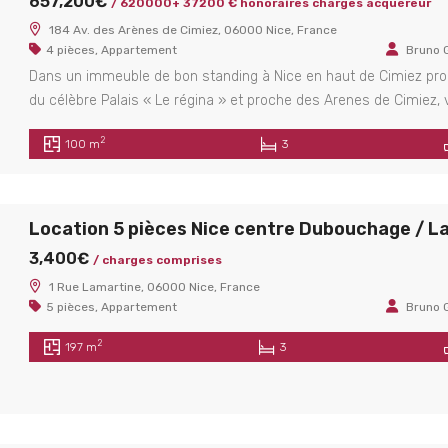
657,200€
/ 620000+ 37200 € honoraires charges acquéreur
184 Av. des Arènes de Cimiez, 06000 Nice, France
4 pièces
,
Appartement
Bruno 
Location local commercial Nice Joffre / Longchamp
Vente 4 pièces N
Dans un immeuble de bon standing à Nice en haut de Cimiez pr
1,400€
657,200€
/ charges comprises
/ 620000+
du célèbre Palais « Le régina » et proche des Arenes de Cimiez,
9 Rue Longchamp, 06000 Nice, France
honoraires charges ac
appartement de type 4 pièces de 100,80 m² en étage elevé.
184 Av. des Arènes de Cimiez,
2
100 m
3
L’appartement se compose d’une entrée de 9 m² avec placards,
séjour de 25.41 m² donnant sur terrasse de […]
3,400€
/ charges comprises
1 Rue Lamartine, 06000 Nice, France
5 pièces
,
Appartement
Bruno 
2
197 m
3