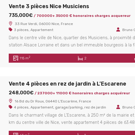
Vente 3 pièces Nice Musiciens
735,000€
/ 700000+ 35000 € honoraires charges acquereur
33 Rue Verdi, 06000 Nice, France
3 pièces
,
Appartement
Bruno 
Dans le centre ville de Nice, quartier des Musiciens, à proximité d
station Alsace Lorraine et dans un bel immeuble bourgeois à la 
fraichement ravalé vente appartement de 3 pièces de 115 m²
2
115 m
2
L’appartement situé au 3eme étage avec ascenseur se compos
d’une grande entrée de 17m² ,d’un séjour de 34 m², d’ne […]
Vente 4 pièces en rez de jardin à L’Escarene
248,000€
/ 237000+ 11000 € honoraires charges acquéreur
16 Bd du Dr Roux, 06440 L'Escarène, France
4 pièces
,
Appartement
,
garage/parking
,
rez de jardin
Bruno 
Dans le charmant village de L’Escarene, à 250 m² de la mairie et
km du centre ville de Nice, vente appartement 4 pièces de 63.4
avec rez de jardin de 144 m². Situé dans une petite copropriété d
2