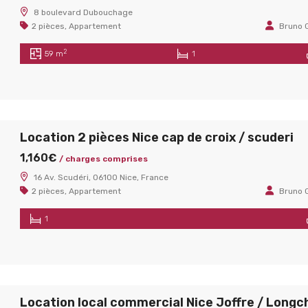
8 boulevard Dubouchage
2 pièces
,
Appartement
Bruno 
2
59 m
1
Location 2 pièces Nice cap de croix / scuderi
1,160€
/ charges comprises
16 Av. Scudéri, 06100 Nice, France
2 pièces
,
Appartement
Bruno 
1