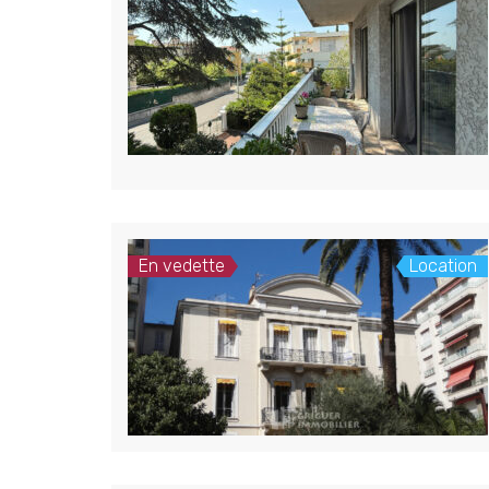
En vedette
Location