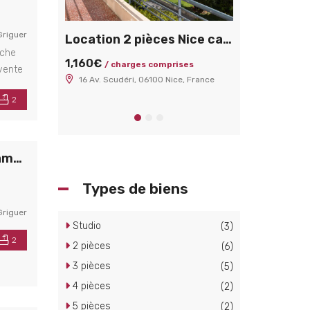
Griguer
ice Cimiez
Location 2 pièces Nice cap de croix / scuderi
oche
1,160€
1,400€
 37200 €
/ charges comprises
/ charg
 vente
16 Av. Scudéri, 06100 Nice, France
9 Rue Longcham
quéreur
 06000 Nice, France
2
 d’un
Location 5 pièces Nice centre Dubouchage / Lamartine
Types de biens
Griguer
Studio
(3)
2
2 pièces
(6)
3 pièces
(5)
4 pièces
(2)
5 pièces
(2)