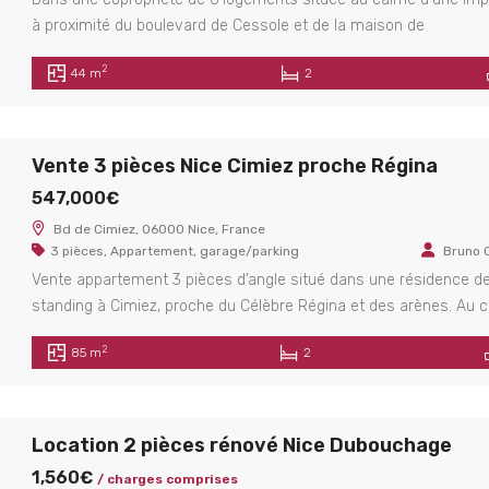
à proximité du boulevard de Cessole et de la maison de
l’Environnement, appartement en duplex au deuxième et dernier
2
44 m
2
sans ascenseur. L’appartement de 42.78 m² carrez + 28 m² hors
carrez se compose au niveau de l’entrée de l’appartement d’une
lumineuse pièce […]
Vente 3 pièces Nice Cimiez proche Régina
547,000€
Bd de Cimiez, 06000 Nice, France
3 pièces
,
Appartement
,
garage/parking
Bruno 
Vente appartement 3 pièces d’angle situé dans une résidence d
standing à Cimiez, proche du Célèbre Régina et des arènes. Au 
tout en étant proche des grands axes, écoles primaires et collèg
2
85 m
2
l’appartement se compose d’une entrée avec placard, d’un agré
séjour d’angle et donnant sur une terrasse, d’une cuisine
indépendante équipée donnant sur […]
Location 2 pièces rénové Nice Dubouchage
1,560€
/ charges comprises