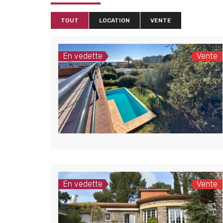
TOUT
LOCATION
VENTE
En vedette
Vente
En vedette
Vente