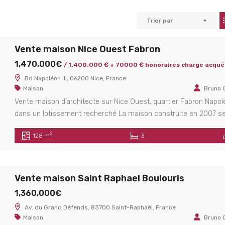
Trier par
Vente maison Nice Ouest Fabron
1,470,000€
/ 1.400.000 € + 70000 € honoraires charge acqué
Bd Napoléon III, 06200 Nice, France
Maison
Bruno 
Vente maison d’architecte sur Nice Ouest, quartier Fabron Napolé
dans un lotissement recherché La maison construite en 2007 s
compose au niveau de l’entrée d’une agréable pièce à vivre de 
2
128 m
3
avec cuisine américaine équipée et ouvrant sur le jardin avec u
piscine, d’une chambre de 14 m², d’un bureau de 6m² et […]
Vente maison Saint Raphael Boulouris
1,360,000€
Av. du Grand Défends, 83700 Saint-Raphaël, France
Maison
Bruno 