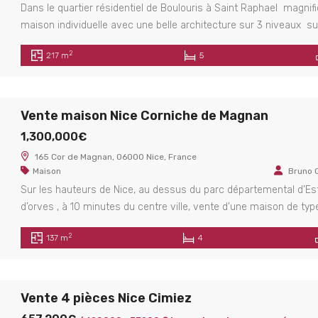
Dans le quartier résidentiel de Boulouris à Saint Raphael magnif
maison individuelle avec une belle architecture sur 3 niveaux su
terrain de 2876 m². Piscine avec pool house. Garage. studio
2
217 m
5
indépendant Les informations sur les risques auxquels ce bien e
exposé sont disponibles sur le site Géorisques :
www.georisques.gouv.fr DPE établi le 17/06/2025 estimation […]
Vente maison Nice Corniche de Magnan
1,300,000€
165 Cor de Magnan, 06000 Nice, France
Maison
Bruno 
Sur les hauteurs de Nice, au dessus du parc départemental d’Es
d’orves , à 10 minutes du centre ville, vente d’une maison de typ
provençale de 137.56 m² édifiée sur un terrain de 2235 m² en pos
2
137 m
4
dominante et bénéficiant d’une belle vue sur la ville et sur la mer
maison située dans un […]
Vente 4 pièces Nice Cimiez