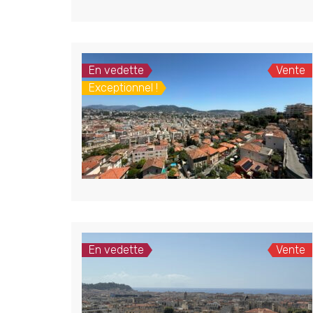
En vedette
Vente
Exceptionnel !
En vedette
Vente