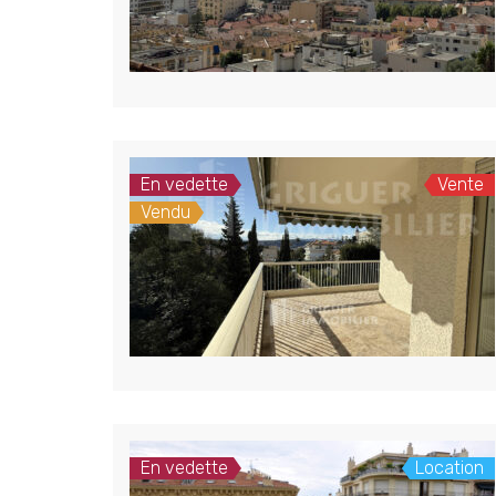
En vedette
Vente
Vendu
En vedette
Location