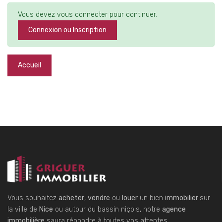
Vous devez vous connecter pour continuer.
Connexion ou Inscription
Accueil
Vous souhaitez
acheter
,
vendre
ou
louer
un bien
immobilier
sur
la ville de
Nice
ou autour du bassin niçois, notre
agence
immobilière
saura répondre à toutes vos attentes.