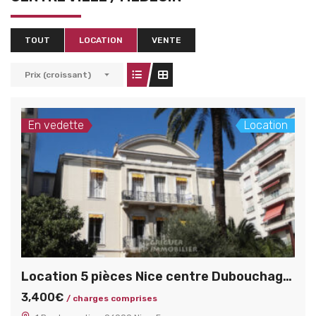
TOUT
LOCATION
VENTE
Prix (croissant)
En vedette
Location
Location 5 pièces Nice centre Dubouchage / Lamartine
3,400€
/ charges comprises